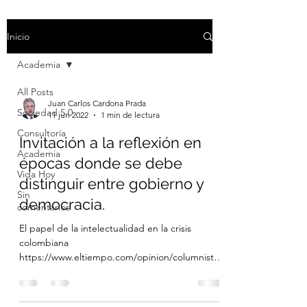
Inicio
Academia
All Posts
Juan Carlos Cardona Prada
Sociedad 5.0
11 jun 2022
1 min de lectura
Consultoría
Invitación a la reflexión en
Academia
épocas donde se debe
Vida Hoy
distinguir entre gobierno y
Sin
democracia.
comentarios
El papel de la intelectualidad en la crisis
colombiana
https://www.eltiempo.com/opinion/columnistas
/dolly-montoya/el-papel-de-la-intelect...