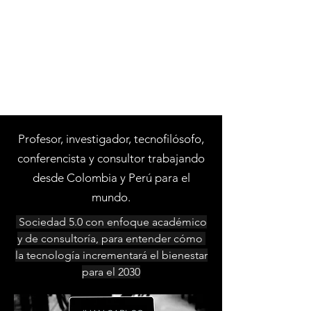
CARDONAPRADA.CO
Profesor, investigador, tecnofilósofo,
conferencista y consultor trabajando
desde Colombia y Perú para el
mundo.
Sociedad 5.0 con enfoque académico
y de consultoría, para entender cómo
la tecnología incrementará el bienestar
para el 2030